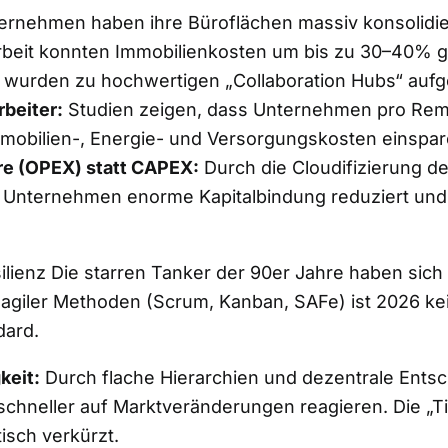
rnehmen haben ihre Büroflächen massiv konsolidie
beit konnten Immobilienkosten um bis zu 30–40% g
 wurden zu hochwertigen „Collaboration Hubs“ aufg
beiter:
Studien zeigen, dass Unternehmen pro Remot
mmobilien-, Energie- und Versorgungskosten einspa
re (OPEX) statt CAPEX:
Durch die Cloudifizierung de
 Unternehmen enorme Kapitalbindung reduziert und F
esilienz Die starren Tanker der 90er Jahre haben sich
agiler Methoden (Scrum, Kanban, SAFe) ist 2026 kei
dard.
keit:
Durch flache Hierarchien und dezentrale Ents
hneller auf Marktveränderungen reagieren. Die „T
isch verkürzt.