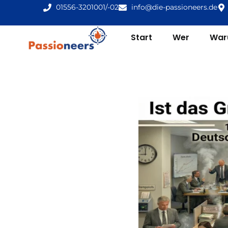
01556-3201001/-02
info@die-passioneers.de
Start
Wer
Wa