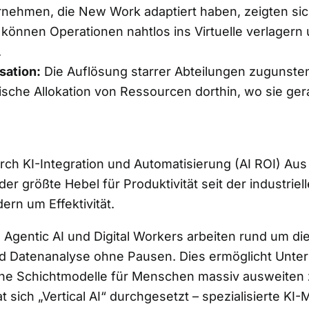
nehmen, die New Work adaptiert haben, zeigten sic
ie können Operationen nahtlos ins Virtuelle verlagern
.
sation:
Die Auflösung starrer Abteilungen zugunsten
ische Allokation von Ressourcen dorthin, wo sie ge
rch KI-Integration und Automatisierung (AI ROI) Aus
der größte Hebel für Produktivität seit der industriel
ern um Effektivität.
:
Agentic AI und Digital Workers arbeiten rund um d
nd Datenanalyse ohne Pausen. Dies ermöglicht Unt
hne Schichtmodelle für Menschen massiv ausweiten
 sich „Vertical AI“ durchgesetzt – spezialisierte KI-