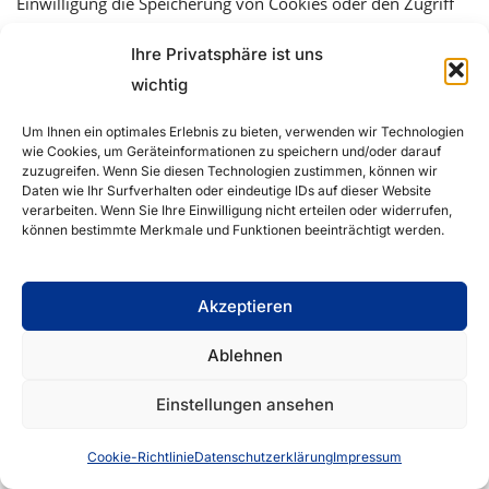
Einwilligung die Speicherung von Cookies oder den Zugriff
auf Informationen im Endgerät des Nutzers (z.B. Device-
Ihre Privatsphäre ist uns
Fingerprinting) im Sinne des TTDSG umfasst.
wichtig
Die Einwilligung ist jederzeit widerrufbar.
Um Ihnen ein optimales Erlebnis zu bieten, verwenden wir Technologien
wie Cookies, um Geräteinformationen zu speichern und/oder darauf
zuzugreifen. Wenn Sie diesen Technologien zustimmen, können wir
Auftragsverarbeitung
Daten wie Ihr Surfverhalten oder eindeutige IDs auf dieser Website
verarbeiten. Wenn Sie Ihre Einwilligung nicht erteilen oder widerrufen,
Wir haben einen Vertrag über Auftragsverarbeitung (AVV)
können bestimmte Merkmale und Funktionen beeinträchtigt werden.
zur Nutzung des oben genannten Dienstes geschlossen.
Hierbei handelt es sich um einen datenschutzrechtlich
Akzeptieren
vorgeschriebenen Vertrag, der gewährleistet, dass dieser die
Ablehnen
personenbezogenen Daten unserer Websitebesucher nur
nach unseren Weisungen und unter Einhaltung der DSGVO
Einstellungen ansehen
verarbeitet.
Cookie-Richtlinie
Datenschutzerklärung
Impressum