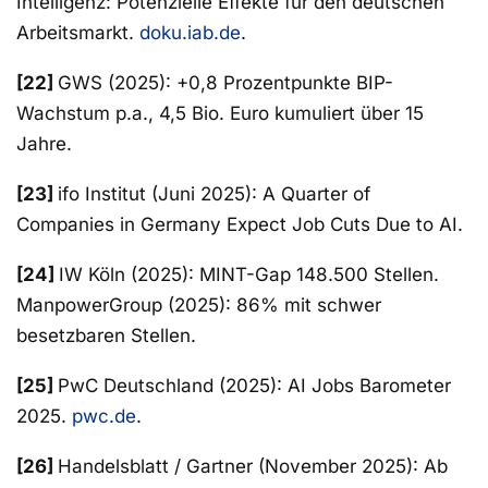
Intelligenz: Potenzielle Effekte für den deutschen
Arbeitsmarkt.
doku.iab.de
.
[22]
GWS (2025): +0,8 Prozentpunkte BIP-
Wachstum p.a., 4,5 Bio. Euro kumuliert über 15
Jahre.
[23]
ifo Institut (Juni 2025): A Quarter of
Companies in Germany Expect Job Cuts Due to AI.
[24]
IW Köln (2025): MINT-Gap 148.500 Stellen.
ManpowerGroup (2025): 86% mit schwer
besetzbaren Stellen.
[25]
PwC Deutschland (2025): AI Jobs Barometer
2025.
pwc.de
.
[26]
Handelsblatt / Gartner (November 2025): Ab