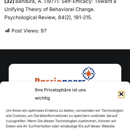
[32]
Bandura, A. (1977): Self-Efficacy: Toward a
Unifying Theory of Behavioral Change.
Psychological Review, 84(2), 191-215.
Post Views:
97
Ihre Privatsphäre ist uns
Wir freuen uns, dass du da bist!
wichtig
Um Ihnen ein optimales Erlebnis zu bieten, verwenden wir Technologien
wie Cookies, um Geräteinformationen zu speichern und/oder darauf
FIRMENSITZ
zuzugreifen. Wenn Sie diesen Technologien zustimmen, können wir
Passioneers GmbH
Daten wie Ihr Surfverhalten oder eindeutige IDs auf dieser Website