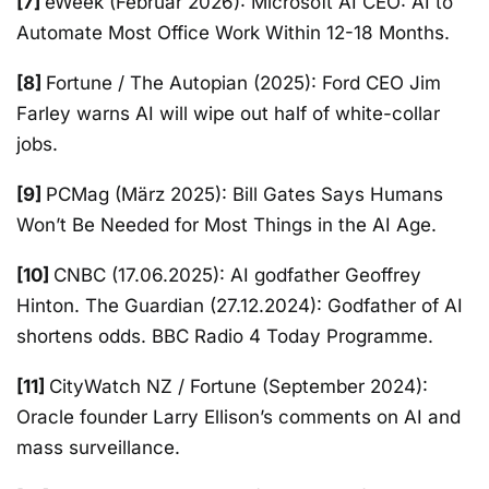
[7]
eWeek (Februar 2026): Microsoft AI CEO: AI to
Automate Most Office Work Within 12-18 Months.
[8]
Fortune / The Autopian (2025): Ford CEO Jim
Farley warns AI will wipe out half of white-collar
jobs.
[9]
PCMag (März 2025): Bill Gates Says Humans
Won’t Be Needed for Most Things in the AI Age.
[10]
CNBC (17.06.2025): AI godfather Geoffrey
Hinton. The Guardian (27.12.2024): Godfather of AI
shortens odds. BBC Radio 4 Today Programme.
[11]
CityWatch NZ / Fortune (September 2024):
Oracle founder Larry Ellison’s comments on AI and
mass surveillance.