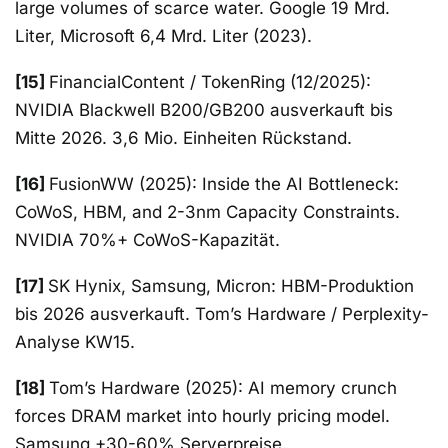
large volumes of scarce water. Google 19 Mrd.
Liter, Microsoft 6,4 Mrd. Liter (2023).
[15]
FinancialContent / TokenRing (12/2025):
NVIDIA Blackwell B200/GB200 ausverkauft bis
Mitte 2026. 3,6 Mio. Einheiten Rückstand.
[16]
FusionWW (2025): Inside the AI Bottleneck:
CoWoS, HBM, and 2-3nm Capacity Constraints.
NVIDIA 70%+ CoWoS-Kapazität.
[17]
SK Hynix, Samsung, Micron: HBM-Produktion
bis 2026 ausverkauft. Tom’s Hardware / Perplexity-
Analyse KW15.
[18]
Tom’s Hardware (2025): AI memory crunch
forces DRAM market into hourly pricing model.
Samsung +30-60% Serverpreise.