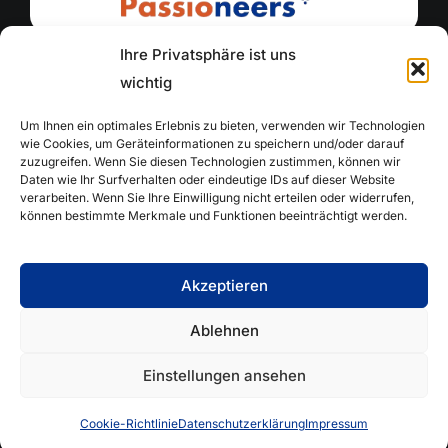
Wir freuen uns, dass du da bist!
Ihre Privatsphäre ist uns
wichtig
Um Ihnen ein optimales Erlebnis zu bieten, verwenden wir Technologien
FIRMENSITZ
wie Cookies, um Geräteinformationen zu speichern und/oder darauf
Passioneers GmbH
zuzugreifen. Wenn Sie diesen Technologien zustimmen, können wir
Im Mediapark 5 / Startplatz
Daten wie Ihr Surfverhalten oder eindeutige IDs auf dieser Website
verarbeiten. Wenn Sie Ihre Einwilligung nicht erteilen oder widerrufen,
50670 Köln
können bestimmte Merkmale und Funktionen beeinträchtigt werden.
01556-3201001/-02
info@die-passioneers.de
Akzeptieren
Ablehnen
Datenschutzerklärung
Impressum
Einstellungen ansehen
© 2025 Passioneers GmbH, All Rights Reserved.
Cookie-Richtlinie
Datenschutzerklärung
Impressum