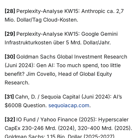
[28]
Perplexity-Analyse KW15: Anthropic ca. 2,7
Mio. Dollar/Tag Cloud-Kosten.
[29]
Perplexity-Analyse KW15: Google Gemini
Infrastrukturkosten über 5 Mrd. Dollar/Jahr.
[30]
Goldman Sachs Global Investment Research
(Juni 2024): Gen AI: Too much spend, too little
benefit? Jim Covello, Head of Global Equity
Research.
[31]
Cahn, D. / Sequoia Capital (Juni 2024): AI’s
$600B Question.
sequoiacap.com
.
[32]
IO Fund / Yahoo Finance (2025): Hyperscaler
CapEx 230-246 Mrd. (2024), 320-400 Mrd. (2025).
Goldman Sachs: 1,15 Bio. Dollar (2025-2027).